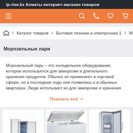
ip-rise.kz Алматы интернет-магазин товаров
Каталог товаров
Бытовая техника и электроника 1
М
Морозильные лари
Морозильный ларь – это холодильное оборудование,
которое используется для заморозки и длительного
хранения продуктов. Обычно их применяют в торговой
сфере, но в последние годы они появились и в обычных
квартирах. Люди используют их для заморозки и хранения
различных овощей, фруктов, грибов, мяса, рыбы и др.
Показать всё
Особенно популярны подобные устройства в сельской
местности и в небольших городах с частным сектором.
Что такое морозильный ларь? Морозильные лари
отличаются от холодильника и шкафа горизонтальным
исполнением. Они занимают достаточно много места, но
при этом очень вместительны. Классическая высота ларя –