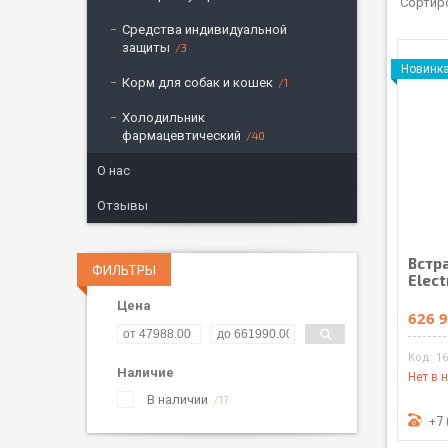
Средства индивидуальной
защиты
3
Новинк
Корм для собак и кошек
1
Холодильник
фармацевтический
40
О нас
Отзывы
Встр
ФИЛЬТРЫ
Elec
Цена
626 9
1
Наличие
Нет в 
В наличии
17
+7 