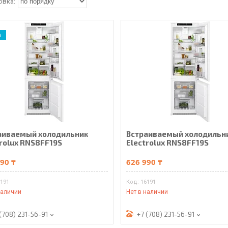
а
аиваемый холодильник
Встраиваемый холодильн
trolux RNS8FF19S
Electrolux RNS8FF19S
90 ₸
626 990 ₸
6191
16191
наличии
Нет в наличии
(708) 231-56-91
+7 (708) 231-56-91