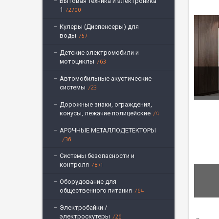
Бытовая техника и электроника
1
2700
Кулеры (Диспенсеры) для
воды
57
Детские электромобили и
мотоциклы
63
Автомобильные акустические
системы
23
Дорожные знаки, ограждения,
конусы, лежачие полицейские
4
АРОЧНЫЕ МЕТАЛЛОДЕТЕКТОРЫ
36
Системы безопасности и
контроля
871
Оборудование для
общественного питания
64
Электробайки /
электроскутеры
26