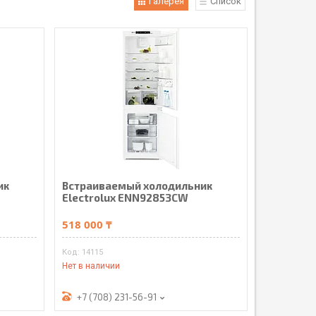
Галерея
Список
ик
Встраиваемый холодильник
Electrolux ENN92853CW
518 000 ₸
14115
Нет в наличии
+7 (708) 231-56-91