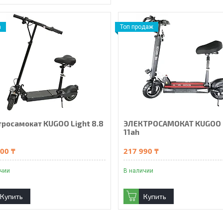
а
Топ продаж
тросамокат KUGOO Light 8.8
ЭЛЕКТРОСАМОКАТ KUGOO
11ah
00 ₸
217 990 ₸
ичии
В наличии
Купить
Купить