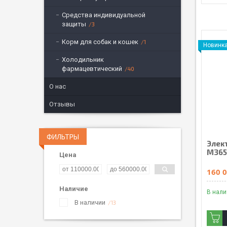
Средства индивидуальной
защиты
3
Корм для собак и кошек
1
Новинк
Холодильник
фармацевтический
40
О нас
Отзывы
ФИЛЬТРЫ
Элект
M365 
Цена
160 0
Наличие
В нал
В наличии
13