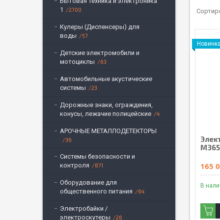
Бытовая техника и электроника
1
2700
Кулеры (Диспенсеры) для
воды
57
Новинк
Детские электромобили и
мотоциклы
63
Автомобильные акустические
системы
23
Дорожные знаки, ограждения,
конусы, лежачие полицейские
4
АРОЧНЫЕ МЕТАЛЛОДЕТЕКТОРЫ
Элек
36
M365
Системы безопасности и
165 0
контроля
871
Оборудование для
В нал
общественного питания
64
Электробайки /
электроскутеры
26