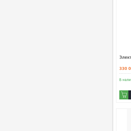
Элек
330 0
В нал