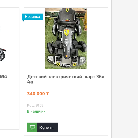
Новинка
 M4
Детский электрический -карт 36v
4a
340 000 ₸
8108
В наличии
Купить