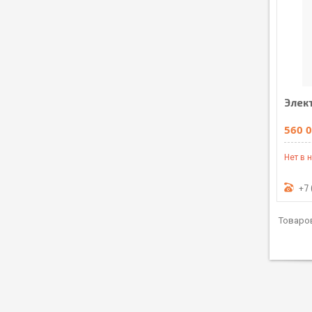
Элек
560 0
Нет в 
+7 