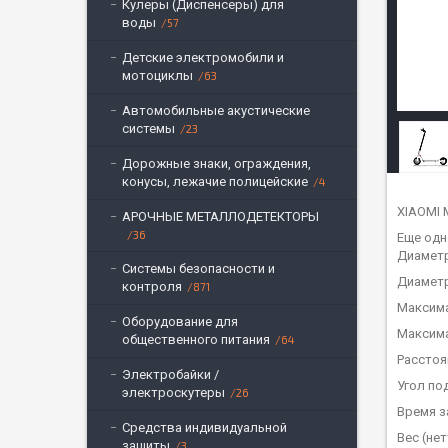
Кулеры (Диспенсеры) для
воды
57
Детские электромобили и
мотоциклы
63
Автомобильные акустические
системы
23
Дорожные знаки, ограждения,
конусы, лежачие полицейские
4
XIAOMI 
АРОЧНЫЕ МЕТАЛЛОДЕТЕКТОРЫ
36
Еще одн
Диаметр
Системы безопасности и
Диаметр
контроля
871
Максима
Оборудование для
Максима
общественного питания
64
Расстоя
Электробайки /
Угол по
электроскутеры
26
Время з
Средства индивидуальной
Вес (нет
защиты
3