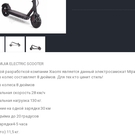
MIJIA ELECTRIC SCOOTER
ой разработкой компании Xiaomi является данный электросамокат Mijia E
 колес составляет 8 дюймов. Для тех кто ценит стиль!
 колеса:8 дюймов
льная скорость:28 км/ч
льная нагрузка:130 кг.
ние на одной зарядке:30 км
дъёма до 20 градусов
арядки4-5 часа
то):11,5 кг.