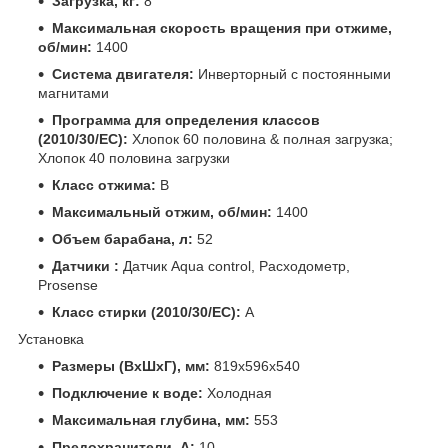
Загрузка, кг:
8
Максимальная скорость вращения при отжиме,
об/мин:
1400
Система двигателя:
Инверторный с постоянными
магнитами
Программа для определения классов
(2010/30/EC):
Хлопок 60 половина & полная загрузка;
Хлопок 40 половина загрузки
Класс отжима:
B
Максимальный отжим, об/мин:
1400
Объем барабана, л:
52
Датчики :
Датчик Aqua control, Расходометр,
Prosense
Класс стирки (2010/30/EC):
A
Установка
Размеры (ВхШхГ), мм:
819x596x540
Подключение к воде:
Холодная
Максимальная глубина, мм:
553
Предохранители, А:
10