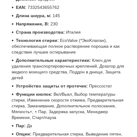
EAN:
7332543655762
Длина шнура, м:
145
Напряжение, В:
230
Страна производства:
Италия
Технология стирки:
EcoValve (*ЭкоKлапан),
обеспечивающая полное растворение порошка и как
следствие лучшее остирывание
Дополнительные характеристики:
Ключ для
удаления транспортировочных креплений, Дозатор для
жидкого моющего средства, Поддон в днище, Защита
детей
Устройство защиты от протечек:
Прессостат
Функции кнопок:
Вкл/Выкл, Выбор температуры
стирки, Изменение скорости отжима, Предварительная
стирка, Замачивание, Дополнительное полоскание,
Мягкость+, + Пар, Задержка запуска, Менеджер
Времени, Старт/пауза
Пар:
Да
Опции:
Предварительная стирка, Выведение пятен,