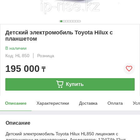
Детский электромобиль Toyota Hilux с
планшетом
В наличии
Код: HL 850
Розница
195 000
₸
Купить
Описание
Характеристики
Доставка
Оплата
Усл
Описание
Детский электромобиль Toyota Hilux HL850 лицензия с
дистанционным управлением. Аккумулятор: 12V/7Аh *2шт.