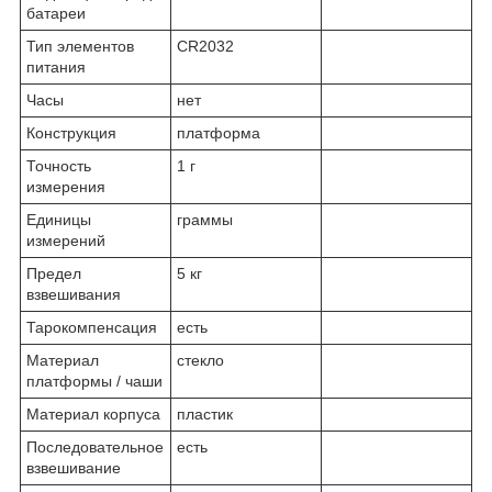
батареи
Тип элементов
CR2032
питания
Часы
нет
Конструкция
платформа
Точность
1 г
измерения
Единицы
граммы
измерений
Предел
5 кг
взвешивания
Тарокомпенсация
есть
Материал
стекло
платформы / чаши
Материал корпуса
пластик
Последовательное
есть
взвешивание