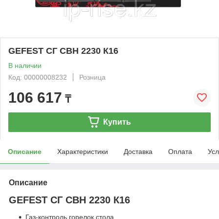
GEFEST СГ СВН 2230 К16
В наличии
Код: 00000008232
Розница
106 617
₸
Купить
Описание
Характеристики
Доставка
Оплата
Усл
Описание
GEFEST СГ СВН 2230 К16
Газ-контроль горелок стола