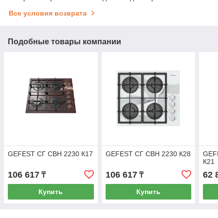
Все условия возврата
Подобные товары компании
GEFEST СГ СВН 2230 К17
GEFEST СГ СВН 2230 К28
GEF
К21
106 617
106 617
62 
₸
₸
Купить
Купить