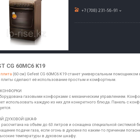
+7 (708) 231-56-91
ST CG 60MC6 K19
 плита
(60 см) Gefest CG 60MC6 K19 станет универсальным помощником
 плиты сделают её использование простым и комфортным.
 КОНФОРКИ
борудована газовыми конфорками с механическим управлением. Конф
ет использовать каждую из них для конкретного блюда. Панель с конф
уется.
Й ДУХОВОЙ ШКАФ
 рассчитана на объём до 63 литров и оснащена специальной системой б
ращение подачи газа, если огонь в духовке по каким-то причинам пога
ысокие температуры в духовом шкафу.