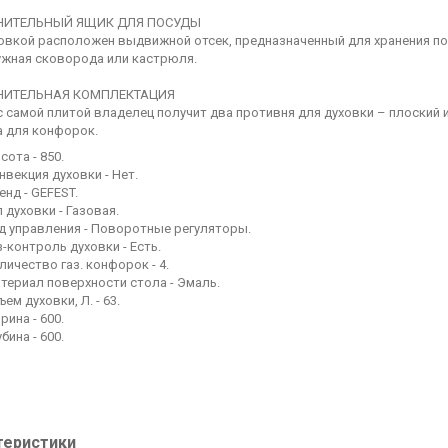
ИТЕЛЬНЫЙ ЯЩИК ДЛЯ ПОСУДЫ
овкой расположен выдвижной отсек, предназначенный для хранения пос
ужная сковорода или кастрюля.
ИТЕЛЬНАЯ КОМПЛЕКТАЦИЯ
с самой плитой владелец получит два противня для духовки – плоский и 
 для конфорок.
сота - 850.
нвекция духовки - Нет.
енд - GEFEST.
п духовки - Газовая.
д управления - Поворотные регуляторы.
з-контроль духовки - Есть.
личество газ. конфорок - 4.
териал поверхности стола - Эмаль.
ъем духовки, Л. - 63.
рина - 600.
убина - 600.
теристики