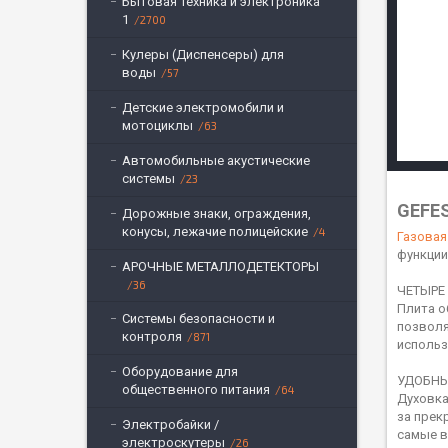
Бытовая техника и электроника
1
2700
Кулеры (Диспенсеры) для
воды
57
Детские электромобили и
мотоциклы
63
Автомобильные акустические
системы
23
GEFE
Дорожные знаки, ограждения,
конусы, лежачие полицейские
4
Газовая
функции
АРОЧНЫЕ МЕТАЛЛОДЕТЕКТОРЫ
36
ЧЕТЫРЕ
Плита о
Системы безопасности и
позволя
контроля
871
использ
Оборудование для
УДОБНЫ
общественного питания
64
Духовка
за прек
Электробайки /
самые в
электроскутеры
26