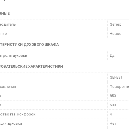
ВНЫЕ
водитель
Gefest
яние
Новое
КТЕРИСТИКИ ДУХОВОГО ШКАФА
нтроль духовки
Да
ЗОВАТЕЛЬСКИЕ ХАРАКТЕРИСТИКИ
GEFEST
равления
Поворотн
а
850
а
600
ство газ. конфорок
4
ция духовки
Нет