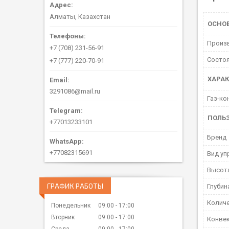
Алматы, Казахстан
ОСНО
Произ
+7 (708) 231-56-91
Состо
+7 (777) 220-70-91
ХАРА
3291086@mail.ru
Газ-ко
ПОЛЬ
+77013233101
Бренд
+77082315691
Вид уп
Высот
ГРАФИК РАБОТЫ
Глубин
Количе
Понедельник
09:00
17:00
Вторник
09:00
17:00
Конвек
Среда
09:00
17:00