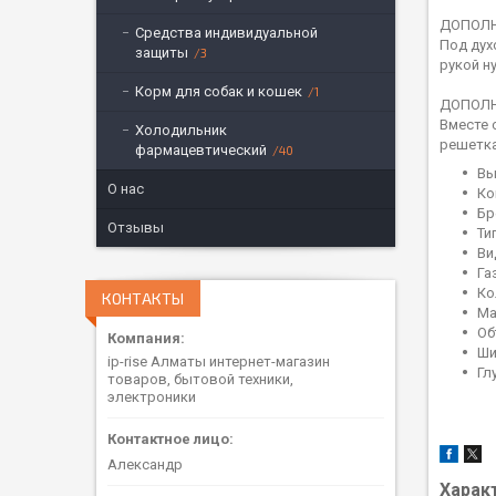
ДОПОЛН
Средства индивидуальной
Под дух
защиты
3
рукой н
Корм для собак и кошек
1
ДОПОЛН
Вместе 
Холодильник
решетка
фармацевтический
40
Вы
О нас
Ко
Бр
Отзывы
Ти
Ви
Га
Ко
КОНТАКТЫ
Ма
Об
Ши
ip-rise Алматы интернет-магазин
Гл
товаров, бытовой техники,
электроники
Александр
Харак