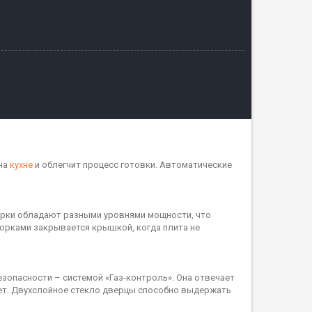
 на
кухне
и облегчит процесс готовки. Автоматические
орки обладают разными уровнями мощности, что
орками закрывается крышкой, когда плита не
езопасности – системой «Газ-контроль». Она отвечает
снет. Двухслойное стекло дверцы способно выдержать