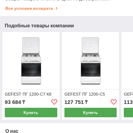
Все условия возврата
Подобные товары компании
GEFEST ПГ 1200-С7 К8
GEFEST ПГ 1200-С5
GEF
93 684
127 751
113
₸
₸
Купить
Купить
О нас