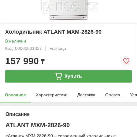
Холодильник ATLANT МХМ-2826-90
В наличии
Код: 00000001837
Розница
157 990
₸
Купить
Описание
Характеристики
Доставка
Оплата
Усл
Описание
ATLANT МХМ-2826-90
«Атлант» МХМ 2826-90 – современный холодильник с