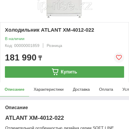
Холодильник ATLANT ХМ-4012-022
В наличии
Код: 00000001859
Розница
181 990
₸
Купить
Описание
Характеристики
Доставка
Оплата
Усл
Описание
ATLANT ХМ-4012-022
Отличительной особенностью дизайна серии SOFT LINE