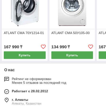
ATLANT СМА 70У1214-01
ATLANT СМА 50У105-00
ATL
167 990
134 990
167
₸
₸
Купить
Купить
О нас
Рейтинг не сформирован
Менее 5 отзывов за последний год
Работает с 28.02.2012
г. Алматы
Алматы, Казахстан