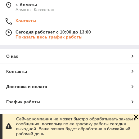
г. Алматы
Алматы, Казахстан
Контакты
Сегодня работает с 10:00 до 13:00
Показать весь график работы
О нас
Контакты
Доставка и оплата
График работы
Полная версия сайта
Сейчас компания не может быстро обрабатывать заказы и
сообщения, поскольку по ее графику работы сегодня
выходной. Ваша заявка будет обработана в ближайший
Сайт создан на маркетплейсе
Satu.kz
рабочий день.