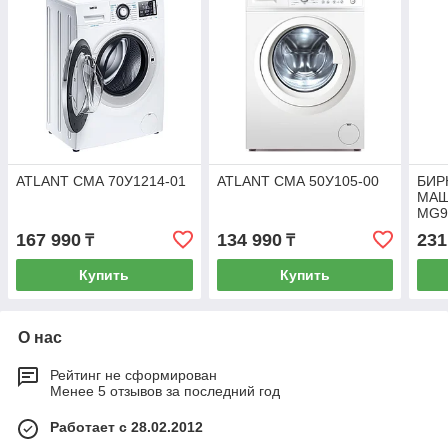
ATLANT СМА 70У1214-01
ATLANT СМА 50У105-00
БИР
МАШ
MG9
167 990
134 990
231
₸
₸
Купить
Купить
О нас
Рейтинг не сформирован
Менее 5 отзывов за последний год
Работает с 28.02.2012