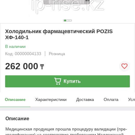
Холодильник фармацевтический POZIS
ХФ-140-1
В наличии
Код: 00000004133
Розница
262 000
₸
Купить
Описание
Характеристики
Доставка
Оплата
Усл
Описание
Медицинская продукция прошла процедуру валидации (пре-
квалификации) на соответствие требованиям Надлежащей