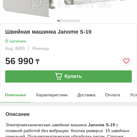
Швейная машинка Janome S-19
В наличии
Код: 4600
Розница
56 990
₸
Купить
Описание
Характеристики
Доставка
Оплата
Усл
Описание
Электромеханическая швейная машина
Janome S-19
с
плавной работой без вибрации. Кнопка реверса. 15
швейных
операций. Полуавтоматическая обработка петли. Строчки: