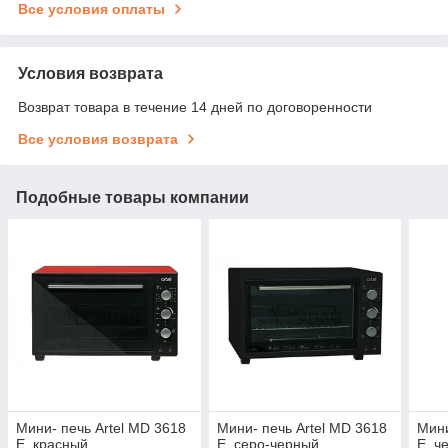
Все условия оплаты
Условия возврата
Возврат товара в течение 14 дней по договоренности
Все условия возврата
Подобные товары компании
Мини- печь Artel MD 3618
Мини- печь Artel MD 3618
Мини
E, красный
E, серо-черный
E, ч