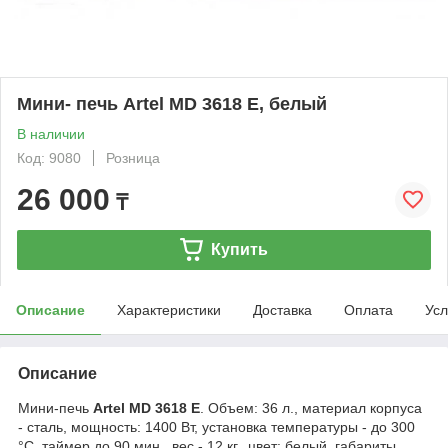
Мини- печь Artel MD 3618 E, белый
В наличии
Код: 9080
Розница
26 000
₸
Купить
Описание
Характеристики
Доставка
Оплата
Усл
Описание
Мини-печь
Artel MD 3618 E
. Объем: 36 л., материал корпуса
- сталь, мощность: 1400 Вт, установка температуры - до 300
°С, таймер до 90 мин., вес - 12 кг., цвет: белый, габариты