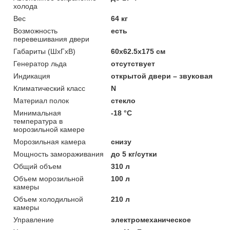
холода
Вес
64 кг
Возможность
есть
перевешивания двери
Габариты (ШxГxВ)
60x62.5x175 см
Генератор льда
отсутствует
Индикация
открытой двери – звуковая
Климатический класс
N
Материал полок
стекло
Минимальная
-18 °C
температура в
морозильной камере
Морозильная камера
снизу
Мощность замораживания
до 5 кг/cутки
Общий объем
310 л
Объем морозильной
100 л
камеры
Объем холодильной
210 л
камеры
Управление
электромеханическое