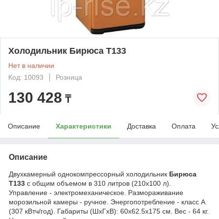
Холодильник Бирюса T133
Нет в наличии
Код: 10093
Розница
130 428
₸
Описание
Характеристики
Доставка
Оплата
Ус
Описание
Двухкамерный однокомпрессорный холодильник
Бирюса
Т133
с общим объемом в 310 литров (210х100 л).
Управление - электромеханическое. Размораживание
морозильной камеры - ручное. Энергопотребление - класс A
(307 кВтч/год). Габариты (ШхГхВ): 60x62.5x175 см. Вес - 64 кг.