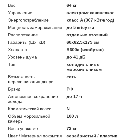
Вес
64 кг
Управление
электромеханическое
Энергопотребление
класс A (307 кВтч/год)
Мощность замораживания
до 5 кг/cутки
Расположение
отдельно стоящий
Габариты (ШxГxВ)
60x62.5x175 см
Хладагент
R600a (изобутан)
Уровень шума
до 41 дБ
Тип
холодильник с
морозильником
Возможность
есть
перевешивания двери
Брэнд
РФ
Автономное сохранение
до 17 ч
холода
Климатический класс
N
Объем морозильной
100 л
камеры
Вес в упаковке
73 кг
Цвет / Материал покрытия
серебристый / пластик