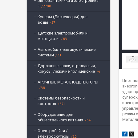
Бытовая техника и электроника
1
2700
Кулеры (Диспенсеры) для
воды
57
Детские электромобили и
мотоциклы
63
Автомобильные акустические
системы
23
Дорожные знаки, ограждения,
конусы, лежачие полицейские
4
Цвет по
АРОЧНЫЕ МЕТАЛЛОДЕТЕКТОРЫ
энергоп
36
ударопр
суперох
Системы безопасности и
электро
контроля
871
управле
режим с
Оборудование для
Металли
общественного питания
64
Электробайки /
электроскутеры
26