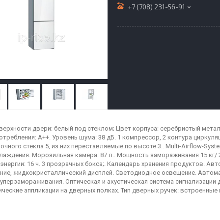
+7 (708) 231-56-91
верхности двери: белый под стеклом; Цвет корпуса: серебристый металл
отребления: A++. Уровень шума: 38 дБ. 1 компрессор, 2 контура циркуля
очного стекла 5, из них переставляемые по высоте 3.. Multi-Airflow-Sy
лаждения. Морозильная камера: 87 л.. Мощность замораживания 15 кг/ 
энергии: 16 ч. 3 прозрачных бокса;. Календарь хранения продуктов. А
ние, жидкокристаллический дисплей. Светодиодное освещение. Автом
уперзамораживания. Оптическая и акустическая система сигнализации 
ческие аппликации на дверных полках. Тип дверных ручек: встроенные