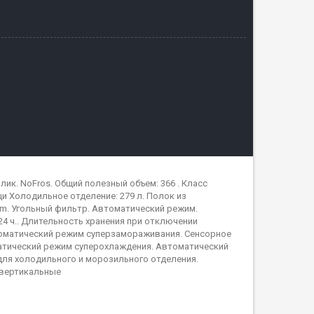
ик. NoFros. Общий полезный объем: 366 . Класс
ци Холодильное отделение: 279 л. Полок из
stem. Угольный фильтр. Автоматический режим.
24 ч.. Длительность хранения при отключении
втоматический режим суперзамораживания. Сенсорное
атический режим суперохлаждения. Автоматический
для холодильного и морозильного отделения.
 вертикальные