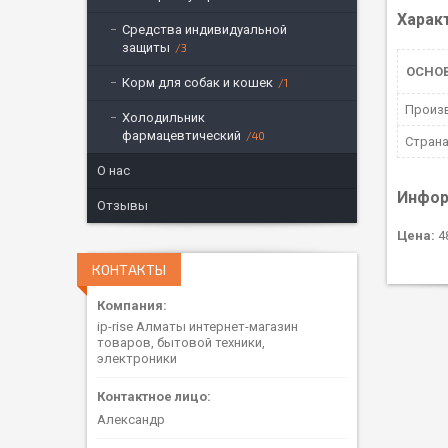
Харак
Средства индивидуальной
защиты
3
ОСНО
Корм для собак и кошек
1
Произ
Холодильник
фармацевтический
40
Страна
О нас
Инфор
Отзывы
Цена:
48
КОНТАКТЫ
ip-rise Алматы интернет-магазин
товаров, бытовой техники,
электроники
Александр