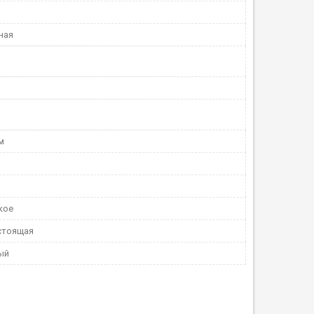
ная
м
кое
стоящая
ый