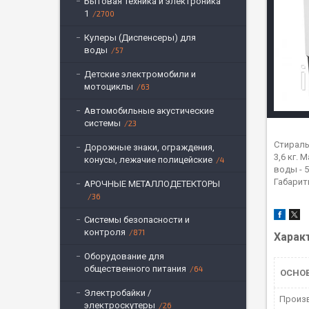
Бытовая техника и электроника
1
2700
Кулеры (Диспенсеры) для
воды
57
Детские электромобили и
мотоциклы
63
Автомобильные акустические
системы
23
Стирал
Дорожные знаки, ограждения,
3,6 кг.
конусы, лежачие полицейские
4
воды - 
Габариты
АРОЧНЫЕ МЕТАЛЛОДЕТЕКТОРЫ
36
Системы безопасности и
контроля
871
Харак
Оборудование для
общественного питания
64
ОСНО
Электробайки /
Произ
электроскутеры
26