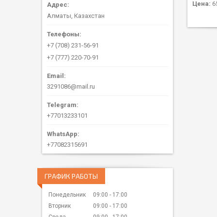
Цена:
65
Алматы, Казахстан
+7 (708) 231-56-91
+7 (777) 220-70-91
3291086@mail.ru
+77013233101
+77082315691
ГРАФИК РАБОТЫ
Понедельник
09:00
17:00
Вторник
09:00
17:00
Среда
09:00
17:00