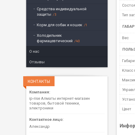
Состо
Средства индивидуальной
защиты
3
Тип за
Корм для собак и кошек
1
ГАБА
Холодильник
Вес
фармацевтический
40
ПОЛЬ
О нас
Габари
Отзывы
Класс 
Максим
КОНТАКТЫ
Управ
ip-rise Алматы интернет-магазин
Устан
товаров, бытовой техники,
электроники
Цвет
Инфор
Александр