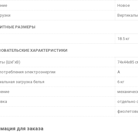
яние
Новое
грузки
Вертикаль
РИТНЫЕ РАЗМЕРЫ
18.5 кг
ЗОВАТЕЛЬСКИЕ ХАРАКТЕРИСТИКИ
ты (ШxГxВ)
74x44x85 с
потребления электроэнергии
A
альная загрузка белья
6 кг
ление
механичес
овка
отдельно 
фиолетов
мация для заказа