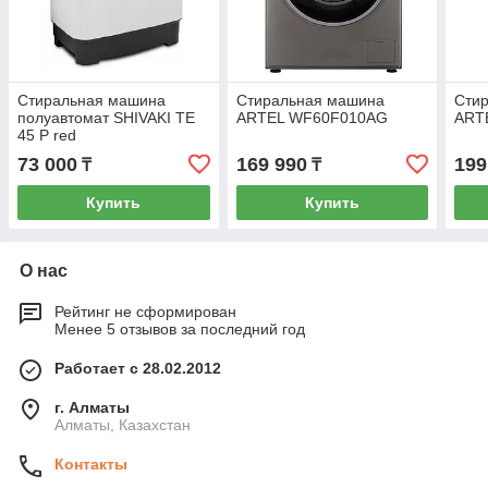
Стиральная машина
Стиральная машина
Сти
полуавтомат SHIVAKI TE
ARTEL WF60F010AG
ART
45 P red
73 000
169 990
199
₸
₸
Купить
Купить
О нас
Рейтинг не сформирован
Менее 5 отзывов за последний год
Работает с 28.02.2012
г. Алматы
Алматы, Казахстан
Контакты