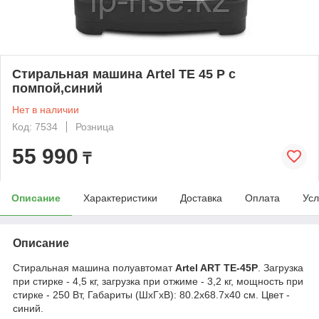
Стиральная машина Artel TE 45 P с
помпой,синий
Нет в наличии
Код: 7534
Розница
55 990
₸
Описание
Характеристики
Доставка
Оплата
Усл
Описание
Стиральная машина полуавтомат
Artel ART TE-45P
. Загрузка
при стирке - 4,5 кг, загрузка при отжиме - 3,2 кг, мощность при
стирке - 250 Вт, Габариты (ШxГxВ): 80.2х68.7х40 см. Цвет -
синий.