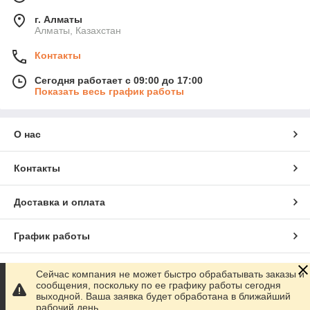
г. Алматы
Алматы, Казахстан
Контакты
Сегодня работает с 09:00 до 17:00
Показать весь график работы
О нас
Контакты
Доставка и оплата
График работы
Полная версия сайта
Сейчас компания не может быстро обрабатывать заказы и
сообщения, поскольку по ее графику работы сегодня
выходной. Ваша заявка будет обработана в ближайший
Сайт создан на маркетплейсе
Satu.kz
рабочий день.