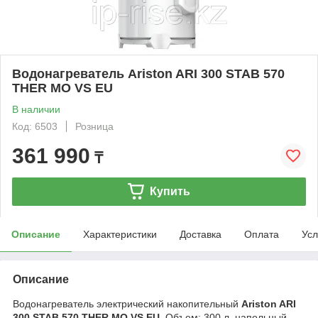
Водонагреватель Ariston ARI 300 STAB 570
THER MO VS EU
В наличии
Код: 6503
Розница
361 990
₸
Купить
Описание
Характеристики
Доставка
Оплата
Усл
Описание
Водонагреватель электрический накопительный
Ariston ARI
300 STAB 570 THER MO VS EU
. Объем: 300 л, напольный,