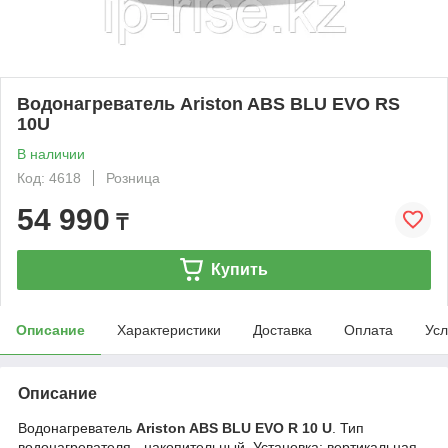
Водонагреватель Ariston ABS BLU EVO RS
10U
В наличии
Код: 4618
Розница
54 990
₸
Купить
Описание
Характеристики
Доставка
Оплата
Усл
Описание
Водонагреватель
Ariston ABS BLU EVO R 10 U
.
Тип
водонагревателя - накопительный. Установка: вертикальная,