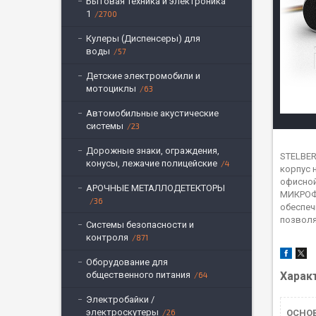
Бытовая техника и электроника
1
2700
Кулеры (Диспенсеры) для
воды
57
Детские электромобили и
мотоциклы
63
Автомобильные акустические
системы
23
Дорожные знаки, ограждения,
STELBER
конусы, лежачие полицейские
4
корпус 
офисной
АРОЧНЫЕ МЕТАЛЛОДЕТЕКТОРЫ
МИКРОФО
36
обеспеч
позволя
Системы безопасности и
контроля
871
Оборудование для
общественного питания
Харак
64
Электробайки /
электроскутеры
26
ОСНО