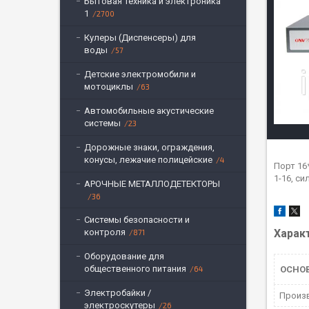
Бытовая техника и электроника
1
2700
Кулеры (Диспенсеры) для
воды
57
Детские электромобили и
мотоциклы
63
Автомобильные акустические
системы
23
Дорожные знаки, ограждения,
конусы, лежачие полицейские
4
Порт 16
1-16, с
АРОЧНЫЕ МЕТАЛЛОДЕТЕКТОРЫ
36
Системы безопасности и
контроля
Харак
871
Оборудование для
общественного питания
64
ОСНО
Электробайки /
Произ
электроскутеры
26