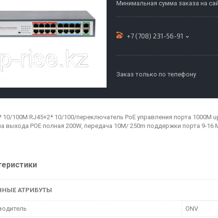
Минимальная сумма заказа на сай
+7 (708) 231-56-91
Заказ только по телефону
* 10/100M RJ45+2* 10/100/переключатель PoE управления порта 1000M upli
ила выхода POE полная 200W, передача 10M/ 250m поддержки порта 9-1
теристики
ВНЫЕ АТРИБУТЫ
водитель
ONV