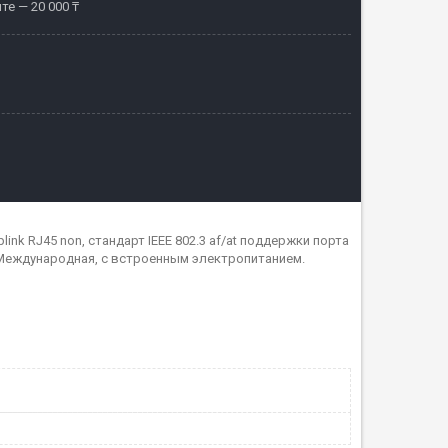
те — 20 000 ₸
nk RJ45 non, стандарт IEEE 802.3 af/at поддержки порта
6 Международная, с встроенным электропитанием.