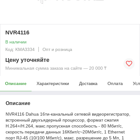
NVR4116
В наличии
Код: KMА3334
Опт и розница
Цену уточняйте
Минимальная сумма заказа на сайте — 20 000 ₸
Описание
Характеристики
Доставка
Оплата
Усл
Описание
NVR4116 Dahua 16ти-канальный сетевой видеорегистратор,
встроенный двухъядерный процессор, формат сжатия
H.264+/H.264, макс.пропускная способность - 80 Мбит/с,
скорость передачи данных 16Кбит/с~20Мбит/с, 1 Ethernet
порт RJ-45 (10/100 Мбит/с), макс. разрешение до 5 Мп, 1