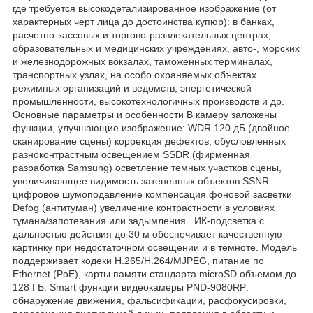
где требуется высокодетализированное изображение (от
характерных черт лица до достоинства купюр): в банках,
расчетно-кассовых и торгово-развлекательных центрах,
образовательных и медицинских учреждениях, авто-, морских
и железнодорожных вокзалах, таможенных терминалах,
транспортных узлах, на особо охраняемых объектах
режимных организаций и ведомств, энергетической
промышленности, высокотехнологичных производств и др.
Основные параметры и особенности В камеру заложены
функции, улучшающие изображение: WDR 120 дБ (двойное
сканирование сцены) коррекция дефектов, обусловленных
разноконтрастным освещением SSDR (фирменная
разработка Samsung) осветление темных участков сцены,
увеличивающее видимость затененных объектов SSNR
цифровое шумоподавление компенсация фоновой засветки
Defog (антитуман) увеличение контрастности в условиях
тумана/запотевания или задымления.. ИК-подсветка с
дальностью действия до 30 м обеспечивает качественную
картинку при недостаточном освещении и в темноте. Модель
поддерживает кодеки H.265/H.264/MJPEG, питание по
Ethernet (PoE), карты памяти стандарта microSD объемом до
128 ГБ. Smart функции видеокамеры PND-9080RP:
обнаружение движения, фальсификации, расфокусировки,