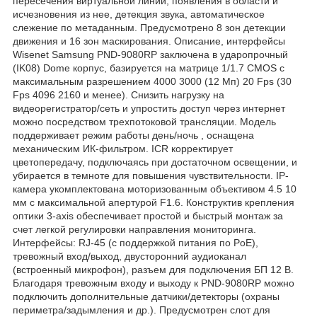
пересечения виртуальной линии, появления в области и
исчезновения из нее, детекция звука, автоматическое
слежение по метаданным. Предусмотрено 8 зон детекции
движения и 16 зон маскирования. Описание, интерфейсы
Wisenet Samsung PND-9080RP заключена в ударопрочный
(IK08) Dome корпус, базируется на матрице 1/1.7 CMOS с
максимальным разрешением 4000 3000 (12 Мп) 20 Fps (30
Fps 4096 2160 и менее). Снизить нагрузку на
видеорегистратор/сеть и упростить доступ через интернет
можно посредством трехпотоковой трансляции. Модель
поддерживает режим работы день/ночь , оснащена
механическим ИК-фильтром. ICR корректирует
цветопередачу, подключаясь при достаточном освещении, и
убирается в темноте для повышения чувствительности. IP-
камера укомплектована моторизованным объективом 4.5 10
мм с максимальной апертурой F1.6. Конструктив крепления
оптики 3-axis обеспечивает простой и быстрый монтаж за
счет легкой регулировки направления мониторинга.
Интерфейсы: RJ-45 (с поддержкой питания по PoE),
тревожный вход/выход, двусторонний аудиоканал
(встроенный микрофон), разъем для подключения БП 12 В.
Благодаря тревожным входу и выходу к PND-9080RP можно
подключить дополнительные датчики/детекторы (охраны
периметра/задымления и др.). Предусмотрен слот для