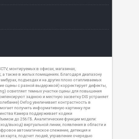
CTV, монтируемых в офисах, магазинах,
, а также в жилых помещениях. Благодаря диапазону
тамбурах, подъездах и на других плохо отапливаемых
ние сцены с разной выдержкой) корректирует дефекты,
g) осветляет темных участки сцены для повышения
компенсируют заднюю и местную засветку DIS устраняет
олебание) Defog увеличивает контрастность в
омогает получить информативную картинку при
оинства Камера поддерживает кодеки
бъемом до 256 ГБ. Аналитические функции модели:
ход/выход) виртуальной линии, появления в области и
цифровое автоматическое слежение, детекция и
овая карта, подсчет людей, управление очередью