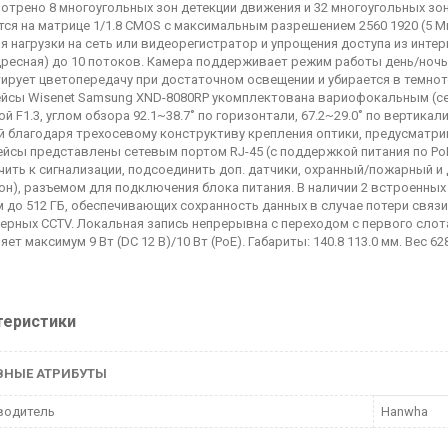
отрено 8 многоугольных зон детекции движения и 32 многоугольных зо
тся на матрице 1/1.8 CMOS с максимальным разрешением 2560 1920 (5 Мп
я нагрузки на сеть или видеорегистратор и упрощения доступа из инте
ресная) до 10 потоков. Камера поддерживает режим работы день/ночь 
ирует цветопередачу при достаточном освещении и убирается в темнот
йсы Wisenet Samsung XND-8080RP укомплектована вариофокальным (се
ой F1.3, углом обзора 92.1~38.7˚ по горизонтали, 67.2~29.0˚ по вертикал
 благодаря трехосевому конструктиву крепления оптики, предусматри
йсы представлены сетевым портом RJ-45 (с поддержкой питания по P
ить к сигнализации, подсоединить доп. датчики, охранный/пожарный и 
н), разъемом для подключения блока питания. В наличии 2 встроенны
 до 512 ГБ, обеспечивающих сохранность данных в случае потери связ
ерных CCTV. Локальная запись непрерывна с переходом с первого слот
ет максимум 9 Вт (DC 12 В)/10 Вт (PoE). Габариты: 140.8 113.0 мм. Вес 628
теристики
ВНЫЕ АТРИБУТЫ
водитель
Hanwha