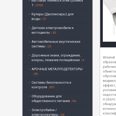
Бытовая техника и электроника
1
2700
Кулеры (Диспенсеры) для
воды
57
Детские электромобили и
мотоциклы
63
Автомобильные акустические
системы
23
Дорожные знаки, ограждения,
Wisenet
конусы, лежачие полицейские
4
образов
рабочих
АРОЧНЫЕ МЕТАЛЛОДЕТЕКТОРЫ
объекта
36
обуслов
видимос
Системы безопасности и
эффект,
контроля
871
условия
недоста
Оборудование для
H.265/H
общественного питания
64
обнаруж
исчезно
Электробайки /
классиф
электроскутеры
26