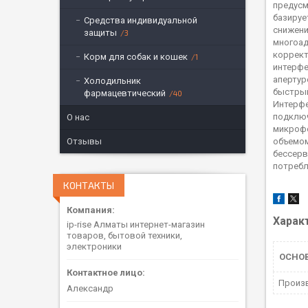
предусм
базируе
Средства индивидуальной
снижени
защиты
3
многоад
коррект
Корм для собак и кошек
1
интерфе
апертур
Холодильник
быстрый
фармацевтический
40
Интерфе
подключ
О нас
микрофо
Отзывы
объемом
бессерв
потребля
КОНТАКТЫ
Харак
ip-rise Алматы интернет-магазин
товаров, бытовой техники,
электроники
ОСНО
Произ
Александр