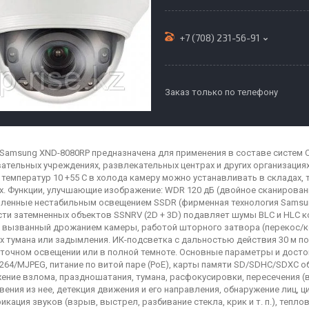
+7 (708) 231-56-91
Заказ только по телефону
 Samsung XND-8080RP предназначена для применения в составе систем C
ательных учреждениях, развлекательных центрах и других организациях
 температур 10 +55 C в холода камеру можно устанавливать в складах, 
х. Функции, улучшающие изображение: WDR 120 дБ (двойное сканирова
ленные нестабильным освещением SSDR (фирменная технология Samsun
ти затемненных объектов SSNRV (2D + 3D) подавляет шумы BLC и HLC 
 вызванный дрожанием камеры, работой шторного затвора (перекос/к
х тумана или задымления. ИК-подсветка с дальностью действия 30 м п
точном освещении или в полной темноте. Основные параметры и дост
.264/MJPEG, питание по витой паре (PoE), карты памяти SD/SDHC/SDXC о
ение взлома, праздношатания, тумана, расфокусировки, пересечения (в
вения из нее, детекция движения и его направления, обнаружение лиц, 
икация звуков (взрыв, выстрел, разбивание стекла, крик и т. п.), тепл