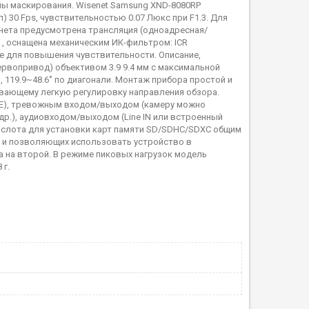
ны маскирования. Wisenet Samsung XND-8080RP
) 30 Fps, чувствительностью 0.07 Люкс при F1.3. Для
рнета предусмотрена трансляция (одноадресная/
, оснащена механическим ИК-фильтром: ICR
е для повышения чувствительности. Описание,
рвопривод) объективом 3.9 9.4 мм с максимальной
и, 119.9~48.6˚ по диагонали. Монтаж прибора простой и
вающему легкую регулировку направления обзора.
oE), тревожным входом/выходом (камеру можно
др.), аудиовходом/выходом (Line IN или встроенный
х слота для установки карт памяти SD/SDHC/SDXC общим
и и позволяющих использовать устройство в
а на второй. В режиме пиковых нагрузок модель
 г.