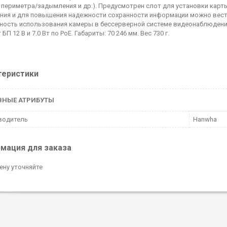
 периметра/задымления и др.). Предусмотрен слот для установки карты
ния и для повышения надежности сохранности информации можно вести
ость использования камеры в бессерверной системе видеонаблюдения
т БП 12 В и 7.0 Вт по PoE. Габариты: 70 246 мм. Вес 730 г.
теристики
ВНЫЕ АТРИБУТЫ
водитель
Hanwha
мация для заказа
ену уточняйте