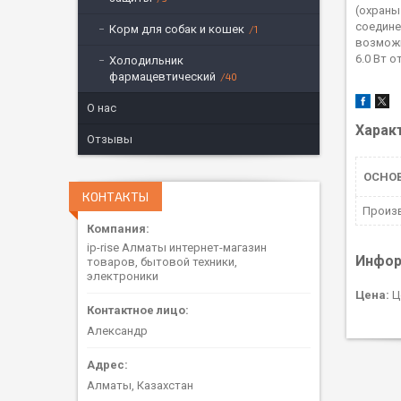
(охраны
соедине
Корм для собак и кошек
1
возможн
6.0 Вт о
Холодильник
фармацевтический
40
О нас
Харак
Отзывы
ОСНО
КОНТАКТЫ
Произ
ip-rise Алматы интернет-магазин
Инфор
товаров, бытовой техники,
электроники
Цена:
Ц
Александр
Алматы, Казахстан