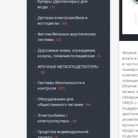
Кулеры (Диспенсеры) для
воды
57
Детские электромобили и
мотоциклы
63
Автомобильные акустические
системы
23
Дорожные знаки, ограждения,
Wisenet
конусы, лежачие полицейские
4
влаги и
в частн
АРОЧНЫЕ МЕТАЛЛОДЕТЕКТОРЫ
сканиро
36
компенс
освещен
Системы безопасности и
Etherne
контроля
871
можно з
обнаруж
Оборудование для
CMOS с 
общественного питания
64
поддерж
цветопе
Электробайки /
укомпле
электроскутеры
26
кронште
предста
Средства индивидуальной
подключ
защиты
3