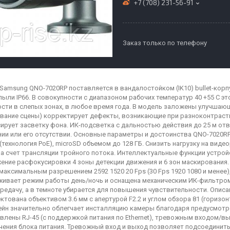
+7 (708) 231-56-91
Заказ только по телефону
 Samsung QNO-7020RP поставляется в вандалостойком (IK10) bullet-ко
 пыли IP66. В совокупности с диапазоном рабочих температур 40 +55 C э
ости в слепых зонах, в любое время года. В модель заложены улучшаю
вание сцены) корректирует дефекты, возникающие при разноконтрас
ирует засветку фона. ИК-подсветка с дальностью действия до 25 м от
ии или его отсутствии. Основные параметры и достоинства QNO-7020RP
t (технология PoE), microSD объемом до 128 ГБ. Снизить нагрузку на вид
а счет трансляции тройного потока. Интеллектуальные функции устрой
ение расфокусировки 4 зоны детекции движения и 6 зон маскирования.
максимальным разрешением 2592 1520 20 Fps (30 Fps 1920 1080 и менее)
ивает режим работы день/ночь и оснащена механическим ИК-фильтром
редачу, а в темноте убирается для повышения чувствительности. Опис
ктована объективом 3.6 мм с апертурой F2.2 и углом обзора 81 (горизонт
йн значительно облегчает инсталляцию камеры благодаря предусмотре
влены RJ-45 (с поддержкой питания по Ethernet), тревожным входом/вы
ения блока питания. Тревожный вход и выход позволяет подсоединит