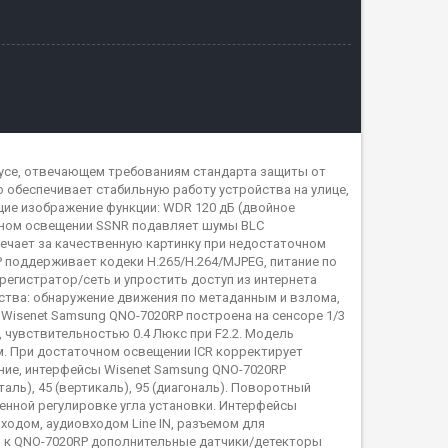
рпусе, отвечающем требованиям стандарта защиты от
то обеспечивает стабильную работу устройства на улице,
щие изображение функции: WDR 120 дБ (двойное
тном освещении SSNR подавляет шумы BLC
вечает за качественную картинку при недостаточном
 поддерживает кодеки H.265/H.264/MJPEG, питание по
еорегистратор/сеть и упростить доступ из интернета
ства: обнаружение движения по метаданным и взлома,
 Wisenet Samsung QNO-7020RP построена на сенсоре 1/3
, чувствительностью 0.4 Люкс при F2.2. Модель
. При достаточном освещении ICR корректирует
ание, интерфейсы Wisenet Samsung QNO-7020RP
аль), 45 (вертикаль), 95 (диагональ). Поворотный
нной регулировке угла установки. Интерфейсы
ходом, аудиовходом Line IN, разъемом для
ь к QNO-7020RP дополнительные датчики/детекторы