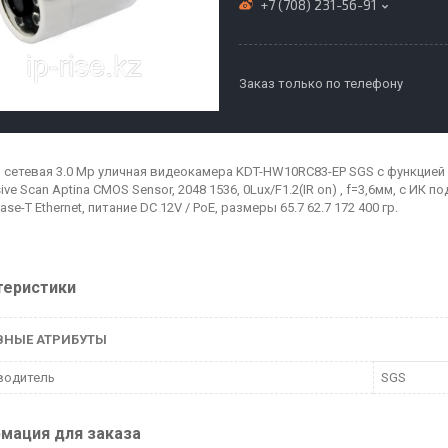
+7 (708) 231-56-91
Заказ только по телефону
 сетевая 3.0 Mp уличная видеокамера KDT-HW10RC83-EP SGS с функцией де
ive Scan Aptina CMOS Sensor, 2048 1536, 0Lux/F1.2(IR on) , f=3,6мм, с ИК п
ase-T Ethernet, питание DC 12V / PoE, размеры 65.7 62.7 172 400 гр.
теристики
ВНЫЕ АТРИБУТЫ
водитель
SGS
мация для заказа