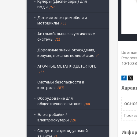
Кулеры (Диспенсеры) для
воды
57
Детские электромобили и
мотоциклы
63
Автомобильные акустические
системы
23
Дорожные знаки, ограждения,
Цветная
конусы, лежачие полицейские
4
Progress
10/100 B
АРОЧНЫЕ МЕТАЛЛОДЕТЕКТОРЫ
36
Системы безопасности и
Харак
контроля
871
Оборудование для
общественного питания
ОСНО
64
Электробайки /
Произ
электроскутеры
26
Средства индивидуальной
Инфор
защиты
3