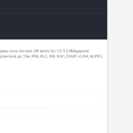
нь-ночь (эл.мех. ИК фильтр) 1/2.5 3.0Megapixel
одсветкой до 15м, IP66, BLC, WB, AGC, ONVIF, H.264, MJPEG,