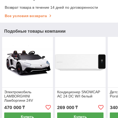
Возврат товара в течение 14 дней по договоренности
Все условия возврата
Подобные товары компании
Электромобиль
Кондиционер SNOWCAP
Детс
LAMBORGHINI
AC 24 DC W/I белый
Por
Ламборгини 24V
470 000
269 000
340
₸
₸
Купить
Купить