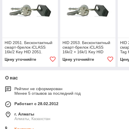
HID 2051. Бесконтактный
HID 2053. Бесконтактный
HID 
смарт-брелок iCLASS
смарт-брелок iCLASS
смар
16k/2 Key HID 2051.
16k/2 + 16k/1 Key HID
Tag 
Бесконтактный смарт-
2053. Бесконтактный
Беск
Цену уточняйте
Цену уточняйте
Цен
брелок iCLASS 16k/2 Key
смарт-брелок iCLASS
метк
16k/2 + 16k/1 Key
О нас
Рейтинг не сформирован
Менее 5 отзывов за последний год
Работает с 28.02.2012
г. Алматы
Алматы, Казахстан