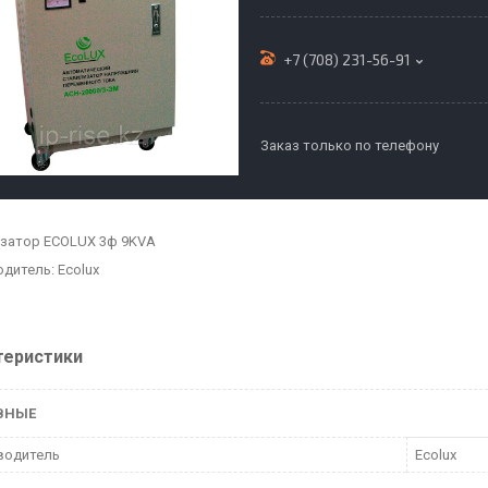
+7 (708) 231-56-91
Заказ только по телефону
затор ECOLUX 3ф 9KVA
дитель: Ecolux
теристики
ВНЫЕ
водитель
Ecolux