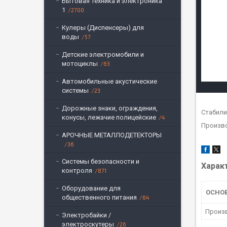
Бытовая техника и электроника
1
2700
Кулеры (Диспенсеры) для
воды
57
Детские электромобили и
мотоциклы
63
Автомобильные акустические
системы
23
Дорожные знаки, ограждения,
Стабили
конусы, лежачие полицейские
4
Произво
АРОЧНЫЕ МЕТАЛЛОДЕТЕКТОРЫ
36
Системы безопасности и
Харак
контроля
871
Оборудование для
ОСНО
общественного питания
64
Произ
Электробайки /
электроскутеры
26