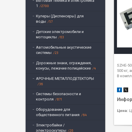
Бытовая техника и электроника
1
2700
Кулеры (Диспенсеры) для
воды
57
Детские электромобили и
мотоциклы
63
Автомобильные акустические
системы
23
Дорожные знаки, ограждения,
SZHE-50
конусы, лежачие полицейские
4
500 кг,
В компл
АРОЧНЫЕ МЕТАЛЛОДЕТЕКТОРЫ
36
Системы безопасности и
Инфор
контроля
871
Оборудование для
Цена:
Ц
общественного питания
64
Электробайки /
электроскутеры
26