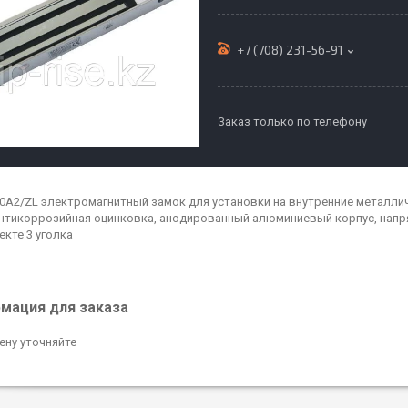
+7 (708) 231-56-91
Заказ только по телефону
0A2/ZL электромагнитный замок для установки на внутренние металлич
 антикоррозийная оцинковка, анодированный алюминиевый корпус, напряже
екте 3 уголка
мация для заказа
ену уточняйте