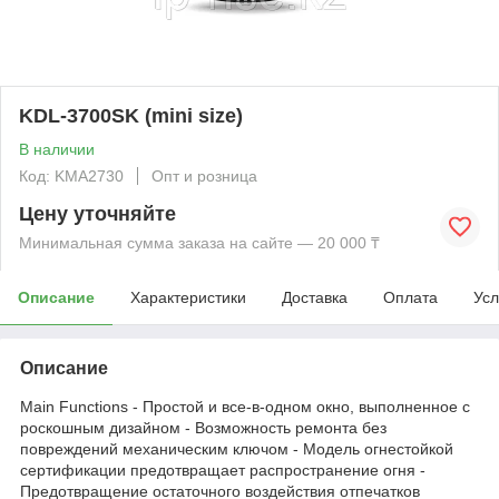
KDL-3700SK (mini size)
В наличии
Код: KMА2730
Опт и розница
Цену уточняйте
Минимальная сумма заказа на сайте — 20 000 ₸
Описание
Характеристики
Доставка
Оплата
Усл
Описание
Main Functions - Простой и все-в-одном окно, выполненное с
роскошным дизайном - Возможность ремонта без
повреждений механическим ключом - Модель огнестойкой
сертификации предотвращает распространение огня -
Предотвращение остаточного воздействия отпечатков