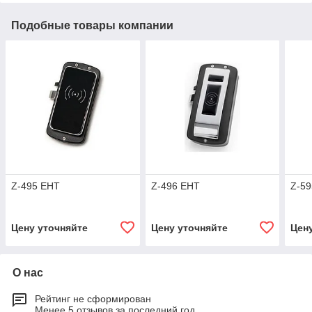
Подобные товары компании
Z-495 EHT
Z-496 EHT
Z-5
Цену уточняйте
Цену уточняйте
Цен
О нас
Рейтинг не сформирован
Менее 5 отзывов за последний год