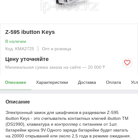
Z-595 ibutton Keys
В наличии
Код: KMА2725
Опт и розница
Цену уточняйте
Минимальная сумма заказа на сайте — 20 000 ₸
Описание
Характеристики
Доставка
Оплата
Усл
Описание
Электронный замок для шкафчиков в раздевалки Z-595
ibutton Keys - это считыватель контактных ключей ibutton TM
(DS1990), клавиатура и контроллер с питанием от 1шт.
батарейки крона 9V.Одного заряда батарейки будет хватать
на 20000 открываний или около 2,5 года в режиме ожидания.