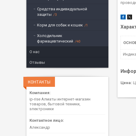
проводн
Средства индивидуальной
защиты
3
Корм для собак и кошек
1
Харак
Холодильник
фармацевтический
40
ОСНО
О нас
Индик
Отзывы
Инфор
КОНТАКТЫ
Цена:
Ц
ip-rise Алматы интернет-магазин
товаров, бытовой техники,
электроники
Александр