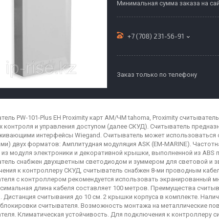
Минимальная сумма заказа на сай
+7 (708) 231-56-91
Заказ только по телефону
тель PW-101-Plus EH Proximity карт АМ/ЧМ tahoma, Proximity считывател
х контроля и управления доступом (далее СКУД). Считыватель предназ
ивающими интерфейсы Wiegand. Считыватель может использоваться с
ми) двух форматов: Амплитудная модуляция ASK (EM-MARINE). Частотна
 из модуля электроники и декоративной крышки, выполненной из ABS 
тель снабжен двухцветным светодиодом и зуммером для световой и зв
ения к контроллеру СКУД, считыватель снабжен 8-ми проводным кабе
теля с контроллером рекомендуется использовать экранированный мн
симальная длина кабеля составляет 100 метров. Преимущества считыв
. Дистанция считывания до 10 см. 2 крышки корпуса в комплекте. Нали
блокировки считывателя. Возможность монтажа на металлические пов
теля. Климатическая устойчивость. Для подключения к контроллеру с