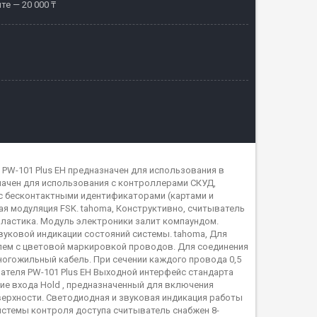
те — 20 000 ₸
ь PW-101 Plus EH предназначен для использования в
начен для использования с контроллерами СКУД,
 бесконтактными идентификаторами (картами и
я модуляция FSK. tahoma, Конструктивно, считыватель
пластика. Модуль электроники залит компаундом.
уковой индикации состояний системы. tahoma, Для
лем с цветовой маркировкой проводов. Для соединения
огожильный кабель. При сечении каждого провода 0,5
ателя PW-101 Plus EH Выходной интерфейс стандарта
чие входа Hold , предназначенный для включения
ерхности. Светодиодная и звуковая индикация работы
истемы контроля доступа считыватель снабжен 8-