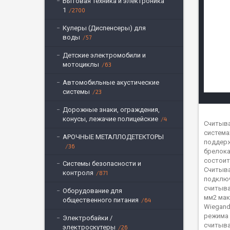
Бытовая техника и электроника
1
2700
Кулеры (Диспенсеры) для
воды
57
Детские электромобили и
мотоциклы
63
Автомобильные акустические
системы
23
Дорожные знаки, ограждения,
конусы, лежачие полицейские
4
Cчитыва
система
АРОЧНЫЕ МЕТАЛЛОДЕТЕКТОРЫ
поддерж
36
брелока
состоит
Системы безопасности и
Считыва
контроля
871
подключ
считыва
Оборудование для
мм2 мак
общественного питания
64
Wiegand
режима 
Электробайки /
считыва
электроскутеры
26