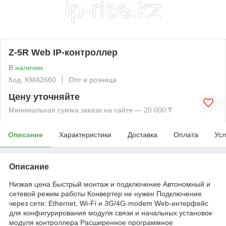
Z-5R Web IP-контроллер
В наличии
Код: KMА2660
Опт и розница
Цену уточняйте
Минимальная сумма заказа на сайте — 20 000 ₸
Описание
Характеристики
Доставка
Оплата
Усл
Описание
Низкая цена Быстрый монтаж и подключение Автономный и
сетевой режим работы Конвертер не нужен Подключение
через сети: Ethernet, Wi-Fi и 3G/4G-modem Web-интерфейс
для конфигурирования модуля связи и начальных установок
модуля контроллера Расширенное программное