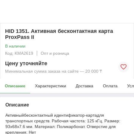
HID 1351. Активная бесконтактная карта
ProxPass II
В наличии
Код: KMА2619
Опт и розница
Цену уточняйте
Минимальная сумма заказа на сайте — 20 000 ₸
Описание
Характеристики
Доставка
Оплата
Усл
Описание
Активныйбесконтактный идентификатор-картадля
транспортных средств. Рабочая частота: 125 кГц. Размер:
93x68x7.6 мм. Материал: Поликарбонат. Отверстие для
крепления: Нет