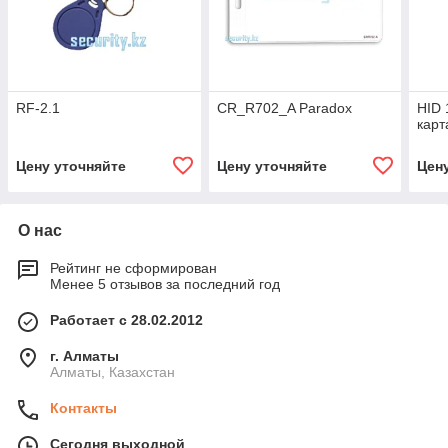
RF-2.1
CR_R702_A Paradox
HID 
карт
Цену уточняйте
Цену уточняйте
Цен
О нас
Рейтинг не сформирован
Менее 5 отзывов за последний год
Работает с 28.02.2012
г. Алматы
Алматы, Казахстан
Контакты
Сегодня выходной