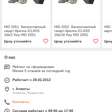
HID 2051. Бесконтактный
HID 2052. Бесконтактный
HID 
смарт-брелок iCLASS
смарт-брелок iCLASS
карт
16k/2 Key HID 2051.
16k/16 Key HID 2052.
Бесконтактный смарт-
Бесконтактный смарт-
Цену уточняйте
Цену уточняйте
Цен
брелок iCLASS 16k/2 Key
брелок iCLASS 16k/16 Key
О нас
Рейтинг не сформирован
Менее 5 отзывов за последний год
Работает с 28.02.2012
г. Алматы
Алматы, Казахстан
Контакты
Сегодня работает с 09:00 до 17:00