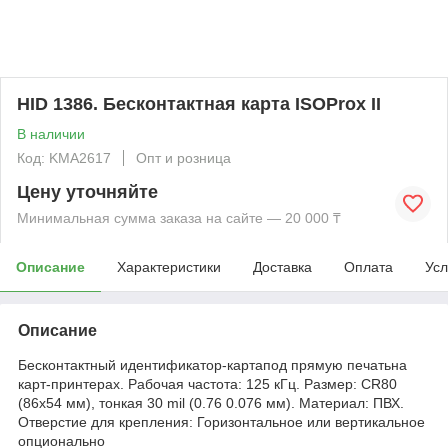
HID 1386. Бесконтактная карта ISOProx II
В наличии
Код: KMА2617
Опт и розница
Цену уточняйте
Минимальная сумма заказа на сайте — 20 000 ₸
Описание
Характеристики
Доставка
Оплата
Усл
Описание
Бесконтактный идентификатор-картапод прямую печатьна
карт-принтерах. Рабочая частота: 125 кГц. Размер: CR80
(86x54 мм), тонкая 30 mil (0.76 0.076 мм). Материал: ПВХ.
Отверстие для крепления: Горизонтальное или вертикальное
опционально