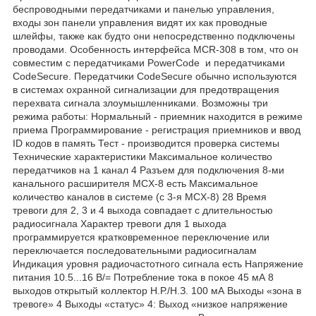
беспроводными передатчиками и панелью управления,
входы зон панели управления видят их как проводные
шлейфы, также как будто они непосредственно подключены
проводами. Особенность интерфейса MCR-308 в том, что он
совместим с передатчиками PowerCode и передатчиками
CodeSecure. Передатчики CodeSecure обычно используются
в системах охранной сигнализации для предотвращения
перехвата сигнала злоумышленниками. Возможны три
режима работы: Нормальный - приемник находится в режиме
приема Программирование - регистрация приемников и ввод
ID кодов в память Тест - производится проверка системы
Технические характеристики Максимальное количество
передатчиков на 1 канал 4 Разъем для подключения 8-ми
канального расширителя MCX-8 есть Максимальное
количество каналов в системе (с 3-я MCX-8) 28 Время
тревоги для 2, 3 и 4 выхода совпадает с длительностью
радиосигнала Характер тревоги для 1 выхода
программируется кратковременное переключение или
переключается последовательными радиосигналам
Индикация уровня радиочастотного сигнала есть Напряжение
питания 10.5...16 В/= Потребление тока в покое 45 мА 8
выходов открытый коллектор Н.Р./Н.З. 100 мА Выходы «зона в
тревоге» 4 Выходы «статус» 4: Выход «низкое напряжение