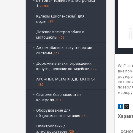
Бытовая техника и электроника
1
2700
Кулеры (Диспенсеры) для
воды
57
Детские электромобили и
мотоциклы
63
Автомобильные акустические
системы
23
Дорожные знаки, ограждения,
Wi-Fi а
конусы, лежачие полицейские
4
вне пом
роутера
АРОЧНЫЕ МЕТАЛЛОДЕТЕКТОРЫ
котором
36
позволя
маршрут
Системы безопасности и
контроля
871
Оборудование для
общественного питания
Харак
64
Электробайки /
электроскутеры
26
ОСНО