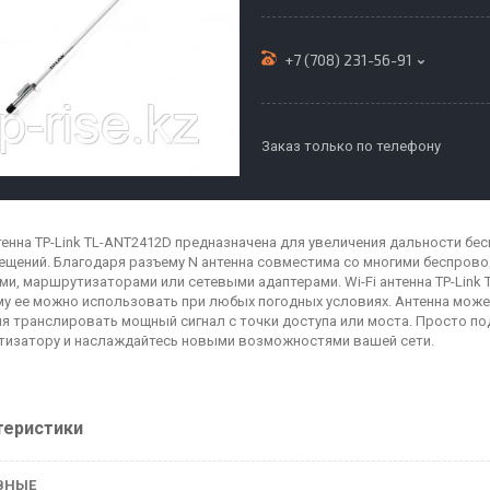
+7 (708) 231-56-91
Заказ только по телефону
нтенна TP-Link TL-ANT2412D предназначена для увеличения дальности бе
ещений. Благодаря разъему N антенна совместима со многими беспрово
ми, маршрутизаторами или сетевыми адаптерами. Wi-Fi антенна TP-Link
у ее можно использовать при любых погодных условиях. Антенна может
я транслировать мощный сигнал с точки доступа или моста. Просто по
изатору и наслаждайтесь новыми возможностями вашей сети.
теристики
ВНЫЕ