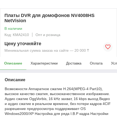
Платы DVR для домофонов NV4008HS
NetVision
В наличии
Код: KMА2410
Опт и розница
Цену уточняйте
Минимальная сумма заказа на сайте — 20 000 ₸
Описание
Характеристики
Доставка
Оплата
Усл
Описание
Возможности Аппаратное сжатие H.264(MPEG-4 Part10),
высокое качество сжатия, высококачественное изображение.
Аудио сжатие OggVorbis, 16 kHz захват, 16 kbps выход Видео
и аудио сжатие в реальном времени, без потери кадров 4CIF
разрешение предпросмотра поддерживает OS
Windows2000/XP Настройка для ряда I.B.P кадра Настройки