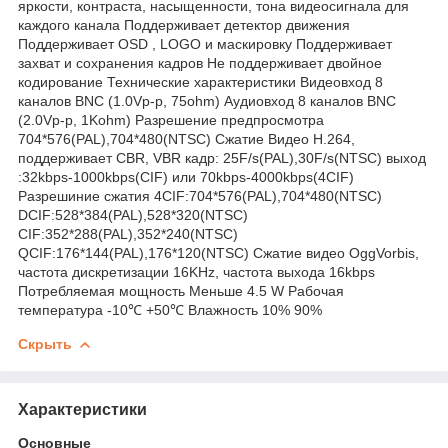
яркости, контраста, насыщенности, тона видеосигнала для
каждого канала Поддерживает детектор движения
Поддерживает OSD , LOGO и маскировку Поддерживает
захват и сохранения кадров Не поддерживает двойное
кодирование Технические характеристики Видеовход 8
каналов BNC (1.0Vp-p, 75ohm) Аудиовход 8 каналов BNC
(2.0Vp-p, 1Kohm) Разрешение предпросмотра
704*576(PAL),704*480(NTSC) Сжатие Видео H.264,
поддерживает CBR, VBR кадр: 25F/s(PAL),30F/s(NTSC) выход
:32kbps-1000kbps(CIF) или 70kbps-4000kbps(4CIF)
Разрешиние сжатия 4CIF:704*576(PAL),704*480(NTSC)
DCIF:528*384(PAL),528*320(NTSC)
CIF:352*288(PAL),352*240(NTSC)
QCIF:176*144(PAL),176*120(NTSC) Сжатие видео OggVorbis,
частота дискретизации 16KHz, частота выхода 16kbps
Потребляемая мощность Меньше 4.5 W Рабочая
температура -10℃ +50℃ Влажность 10% 90%
Скрыть
Характеристики
Основные