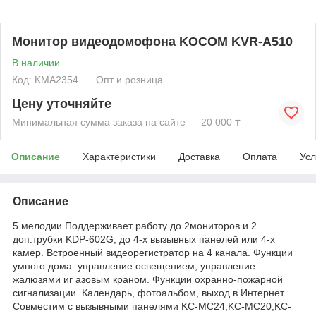
Монитор видеодомофона KOCOM KVR-A510
В наличии
Код: KMА2354
Опт и розница
Цену уточняйте
Минимальная сумма заказа на сайте — 20 000 ₸
Описание
Характеристики
Доставка
Оплата
Усл
Описание
5 мелодии.Поддерживает работу до 2мониторов и 2
доп.трубки KDP-602G, до 4-х вызывных панелей или 4-х
камер. Встроенный видеорегистратор на 4 канала. Функции
умного дома: управление освещением, управление
жалюзями иг азовым краном. Функции охранно-пожарной
сигнализации. Календарь, фотоальбом, выход в Интернет.
Совместим с вызывными панелями KC-MC24,KC-MC20,KC-