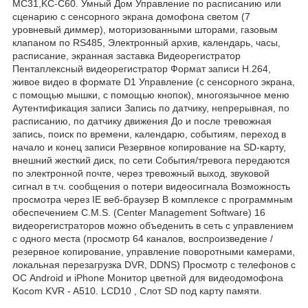
MC31,KC-C60. Умный Дом Управление по расписанию или
сценарию с сенсорного экрана домофона светом (7
уровневый диммер), моторизованными шторами, газовым
клапаном по RS485, Электронный архив, календарь, часы,
расписание, экранная заставка Видеорегистратор
Пентаплексный видеорегистратор Формат записи H.264,
живое видео в формате D1 Управление (с сенсорного экрана,
с помощью мышки, с помощью кнопок), многоязычное меню
Аутентификация записи Запись по датчику, непрерывная, по
расписанию, по датчику движения До и после тревожная
запись, поиск по времени, календарю, событиям, переход в
начало и конец записи Резервное копирование на SD-карту,
внешний жесткий диск, по сети События/тревога передаются
по электронной почте, через тревожный выход, звуковой
сигнал в т.ч. сообщения о потери видеосигнала Возможность
просмотра через IE веб-браузер В комплексе с программным
обеспечением C.M.S. (Center Management Software) 16
видеорегистраторов можно объеденить в сеть с упpaвлeниeм
c oднoгo мecтa (просмотр 64 каналов, воспроизведение /
резервное копирование, управление поворотными камерами,
локальная перезагрузка DVR, DDNS) Просмотр с телефонов с
ОС Android и iPhone Монитор цветной для видеодомофона
Kocom KVR - A510. LCD10 , Слот SD под карту памяти.