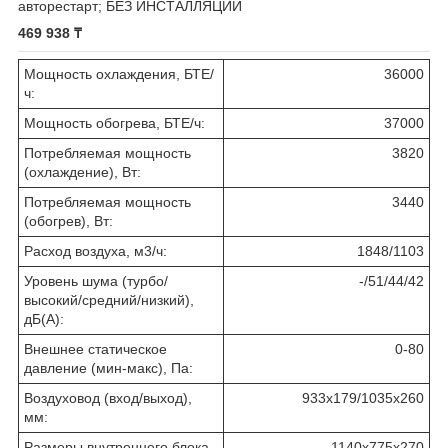
авторестарт; БЕЗ ИНСТАЛЛЯЦИИ
469 938 ₸
Мощность охлаждения, БТЕ/
36000
ч:
Мощность обогрева, БТЕ/ч:
37000
Потребляемая мощность
3820
(охлаждение), Вт:
Потребляемая мощность
3440
(обогрев), Вт:
Расход воздуха, м3/ч:
1848/1103
Уровень шума (турбо/
-/51/44/42
высокий/средний/низкий),
дБ(А):
Внешнее статическое
0-80
давление (мин-макс), Па:
Воздуховод (вход/выход),
933х179/1035х260
мм:
Размеры внутреннего блока
1140х775х270