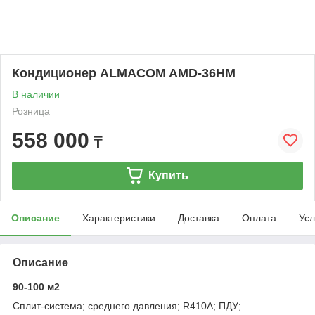
Кондиционер ALMACOM AМD-36HМ
В наличии
Розница
558 000
₸
Купить
Описание
Характеристики
Доставка
Оплата
Усл
Описание
90-100 м2
Сплит-система; среднего давления; R410А; ПДУ;