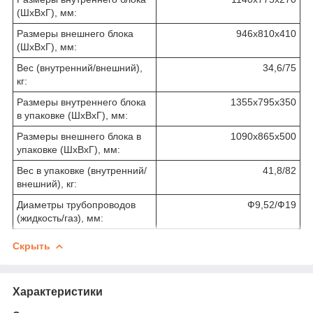
(ШхВхГ), мм:
Размеры внешнего блока
946х810х410
(ШхВхГ), мм:
Вес (внутренний/внешний),
34,6/75
кг:
Размеры внутреннего блока
1355х795х350
в упаковке (ШхВхГ), мм:
Размеры внешнего блока в
1090х865х500
упаковке (ШхВхГ), мм:
Вес в упаковке (внутренний/
41,8/82
внешний), кг:
Диаметры трубопроводов
Ф9,52/Ф19
(жидкость/газ), мм:
Скрыть
Характеристики