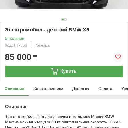
Электромобиль детский BMW X6
В наличии
Код: FT-968
Розница
85 000
₸
Купить
Описание
Характеристики
Доставка
Оплата
Усл
Описание
Тип автомобиль Пол для девочки и мальчика Марка BMW
Максимальная нагрузка 60 кг Максимальная скорость 10 км/ч
Цвет черный Вес 18 кг Время работы 90 мин Время зарядки