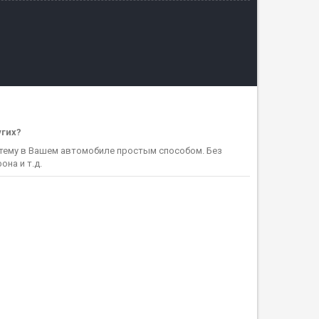
угих?
ему в Вашем автомобиле простым способом. Без
на и т.д.