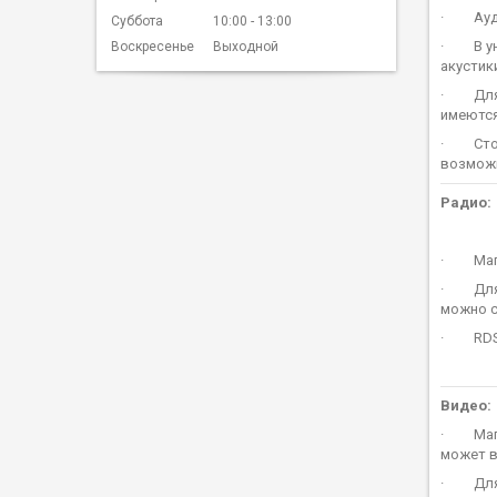
· Аудио
Суббота
10:00
13:00
· В уни
Воскресенье
Выходной
акустики
· Для а
имеются
· Стоит
возможн
Радио:
· Магни
· Для с
можно с
· RD
Видео:
· Магни
может в
· Для в