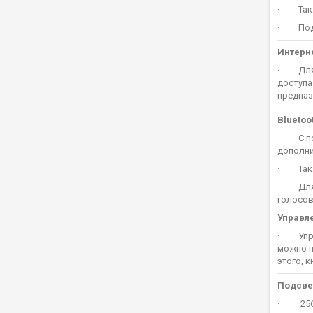
· Такж
· Подкл
Интерн
· Для п
доступа
предназ
Bluetoo
· С пом
дополни
· Также
· Для л
голосов
Управл
· Управ
можно п
этого, 
Подсве
·
25