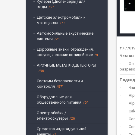
Кулеры (Диспенсеры) для
воды
57
Детские электромобили и
мотоциклы
63
Автомобильные акустические
системы
23
т.+7701
Дорожные знаки, ограждения,
конусы, лежачие полицейские
4
Чем выд
· Основ
АРОЧНЫЕ МЕТАЛЛОДЕТЕКТОРЫ
разрезо
36
Подход
Системы безопасности и
контроля
871
· 4runn
· Alpha
Оборудование для
общественного питания
64
· Alpha
· Caldi
Электробайки /
электроскутеры
26
· Corol
· Corol
Средства индивидуальной
защиты
3
· Coroll