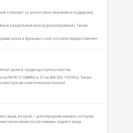
ый отвечает за аналоговое звучание и поддержку
ный раздельный выход (регулируемый). Также
ами среза и функцию Loud, которая предоставляет
гнал даже в труднодоступных местах.
а FM 87.5-108Mhz и 12 на AM 522-1161Khz. Также
можно при автоматическом поиске).
его вида, второй – для передней камеры, которая
рвал включения после камеры заднего вида.