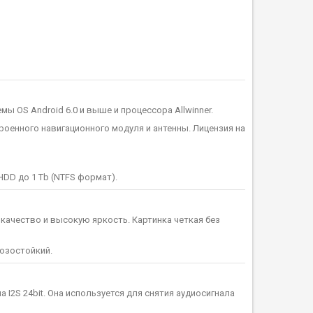
 OS Android 6.0 и выше и процессора Allwinner.
оенного навигационного модуля и антенны. Лицензия на
D до 1 Tb (NTFS формат).
качество и высокую яркость. Картинка четкая без
розостойкий.
 I2S 24bit. Она используется для снятия аудиосигнала