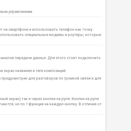
рным управлением.
 на смартфоне и использовать телефон как точку
о использовать специальные модемы и роутеры, которые
налов передачи данных. Для этого стоит подключить
экран названия и теги композиций.
предусмотрен для разговоров по громкой связи и для
й экран) так и через кнопки на руле. Кнопки на руле
аются, но по 1 функции на каждую кнопку. В отличие от