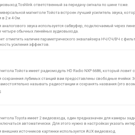
выход Toshlink ответственный за передачу сигнала по шине тоже.
версальной магнитоле Тойота встроен лучший усилитель звука, котор
 в 2 и 4 Ом.
налогового звука используется сабвуфер, подключаемый через линей
 четыре обычных линейных аудиовыхода.
 отметить наличие параметрического эквалайзера НЧ/СЧ/ВЧ с фильтр
ость усиления эффектов.
тола Тойота имеет радиомодуль HD Radio NXP 6686, который ловит си
охранения лубимых станций вам предоставлены свободные ячейки: 36 н
амостоятельно называть радиостанции и сохранять названия (это воз
S
тола Toyota имеет 2 видеовхода, один предназначен для камеры задн
ключаться автоматически. Для этого нужно в настройках указать инте
нешних источников картинки используется AUX видеовход.