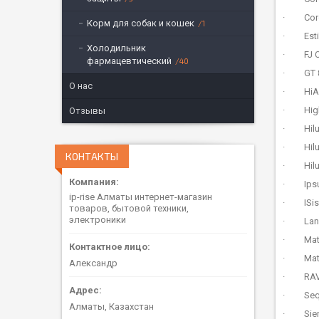
· Coroll
Корм для собак и кошек
1
· Estim
Холодильник
· FJ Cr
фармацевтический
40
· GT 
О нас
· HiA
· Highl
Отзывы
· Hilux
· Hilux
КОНТАКТЫ
· Hilux
· Ipsum
ip-rise Алматы интернет-магазин
· ISis 
товаров, бытовой техники,
электроники
· Land 
· Matri
· Matri
Александр
· RAV 4
· Sequo
Алматы, Казахстан
· Sienn