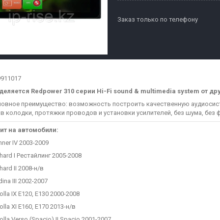
Заказ только по телефону
9911017
еляется Redpower 310 серии Hi-Fi sound & multimedia system от др
ное преимущество: возможность построить качественную аудиосист
в колодки, протяжки проводов и установки усилителей, без шума, без фо
ит на автомобили:
er IV 2003-2009
rd I Рестайлинг 2005-2008
rd II 2008-н/в
na III 2002-2007
la IX E120, E130 2000-2008
la XI E160, E170 2013-н/в
a Verso (Spacio) II Spacio 2001-2007