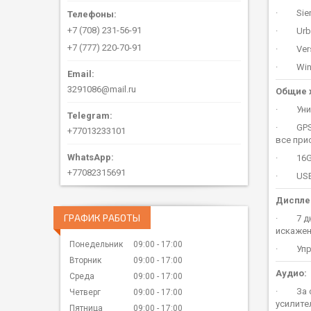
· Sienn
+7 (708) 231-56-91
· Urban
+7 (777) 220-70-91
· Verso
· Wind
3291086@mail.ru
Общие 
· Униве
· GPS с
+77013233101
все при
· 16Gb
+77082315691
· USB п
Диспле
ГРАФИК РАБОТЫ
· 7 дюй
искажен
Понедельник
09:00
17:00
· Управ
Вторник
09:00
17:00
Аудио:
Среда
09:00
17:00
· За оп
Четверг
09:00
17:00
усилите
Пятница
09:00
17:00