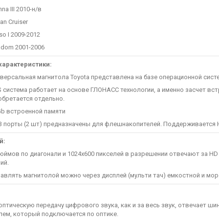
a III 2010-н/в
 Cruiser
 I 2009-2012
om 2001-2006
характеристики:
рсальная магнитола Toyota представлена на базе операционной системы
истема работает на основе ГЛОНАСС технологии, а именно засчет встр
обретается отдельно.
 встроенной памяти
орты (2 шт) предназначены для флешнакопителей. Поддерживается HD
й:
мов по диагонали и 1024х600 пикселей в разрешении отвечают за HD 
ий.
лять магнитолой можно через дисплей (мульти тач) емкостной и мо
тическую передачу цифрового звука, как и за весь звук, отвечает шина
лем, который подключается по оптике.