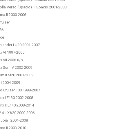
a Verso (Spacio) III Spacio 2001-2008
a II 2000-2006
uiser
86
ce
ander I U20 2001-2007
 VI 1997-2005
 VII 2006-н/в
 Surf IV 2002-2009
 II М20 2001-2009
I 2004-2009
Cruiser 100 1998-2007
x I E130 2002-2008
x II E140 2008-2014
 II XA20 2000-2006
ia I 2001-2008
a II 2003-2010