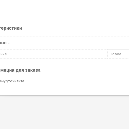
теристики
ВНЫЕ
яние
Новое
мация для заказа
ену уточняйте