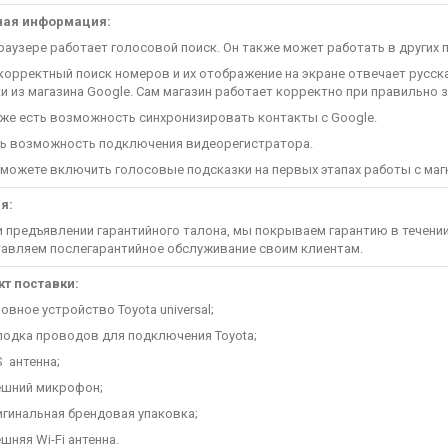
ная информация:
узере работает голосовой поиск. Он также может работать в других п
рректный поиск номеров и их отображение на экране отвечает русска
и из магазина Google. Сам магазин работает корректно при правильно з
 есть возможность синхронизировать контакты с Google.
 возможность подключения видеорегистратора.
жете включить голосовые подсказки на первых этапах работы с маг
я:
редъявлении гарантийного талона, мы покрываем гарантию в течении 
авляем послегарантийное обслуживание своим клиентам.
т поставки:
ное устройство Toyota universal;
дка проводов для подключения Toyota;
антенна;
ний микрофон;
инальная брендовая упаковка;
яя Wi-Fi антенна.