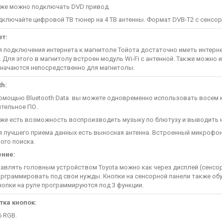
е можно подключать DVD привод.
ючайте цифровой ТВ тюнер на 4 ТВ антенны. Формат DVB-T2 с сенсо
ет:
одключения интернета к магнитоле Тойота достаточно иметь интернет
. Для этого в магнитолу встроен модуль Wi-Fi с антенной. Также можн
начаются непосредственно для магнитолы.
th:
ощью Bluetooth Data вы можете одновременно использовать восем ка
тельное ПО.
 есть возможность воспроизводить музыку по блютузу и выводить на 
учшего приема данных есть выносная антенна. Встроенный микрофон 
ого поиска.
ение:
лять головным устройством Toyota можно как через дисплей (сенсорны
рграммировать под свои нужды. Кнопки на сенсорной панели также обуч
кнопки на руле программируются под 3 функции.
тка кнопок:
6 RGB.