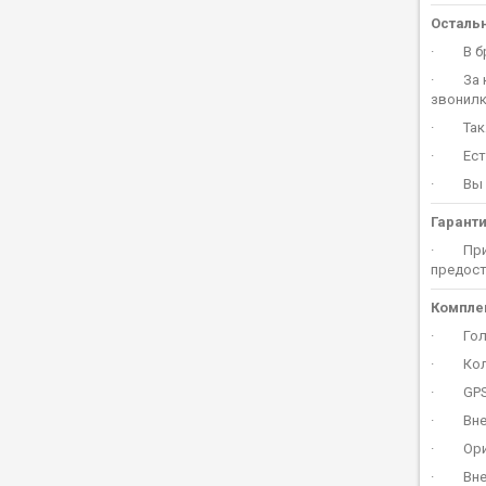
Осталь
· В бра
· За ко
звонилк
· Также
· Есть
· Вы мо
Гаранти
· При п
предост
Комплек
· Голов
· Коло
· GPS 
· Внеш
· Ориг
· Внешн