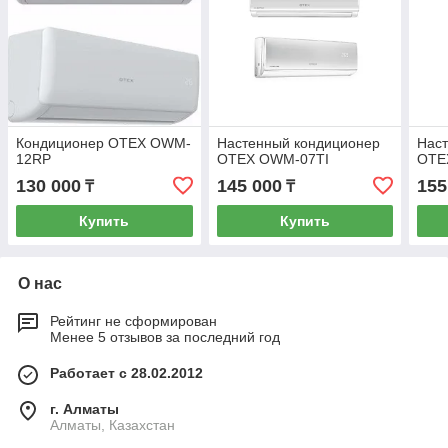
Кондиционер OTEX OWM-
Настенный кондиционер
Нас
12RP
OTEX OWM-07TI
OTE
130 000
145 000
155
₸
₸
Купить
Купить
О нас
Рейтинг не сформирован
Менее 5 отзывов за последний год
Работает с 28.02.2012
г. Алматы
Алматы, Казахстан